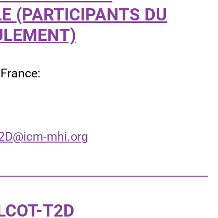
E (PARTICIPANTS DU
ULEMENT)
ts de la France:
00 054
2D@icm-mhi.org
LCOT-T2D