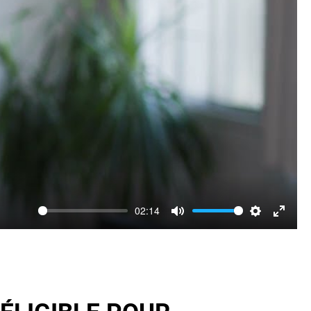
02:14
Mute
Settin
Ent
full