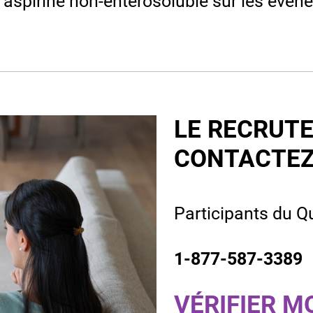
 l’aspirine non-entérosoluble sur les év
LE RECRUT
CONTACTEZ
Participants d
1-877-587-3389
VÉRIFIER MO